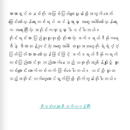
အာဏာရှင်စနစ်ကို အမြစ်ပြတ်ချေမှုန်းဖို့အတွက် ခေတ်
ပြောင်းတော်လှန်ရေးတစ်ရပ် ဆင်နွှဲရာမှာ အတွေးအခေါ်တော်လှန်ရေး
က အရေးကြီးတဲ့ အပိုင်းကဏ္ဍမှာ ပါဝင်ပါတယ်။
တိုင်းရင်းသား ပြည်သူလူထုတို့ လိုလားတဲ့ ဖက်ဒရယ်ဒီမိုကရေ
စီနဲ့ ဖီလာဆန့်ကျင်တဲ့အတွေးအခေါ် အယူအဆတွေကို ရဲရဲဝံ့ဝံ့
ပြတ်ပြတ်သားသား တော်လှန်ခြင်းဖြင့် ဖက်ဒရယ်ဒီမိုကရက်
တစ်ပြည်ထောင်စု တည်ဆောက်နေသည့် ယခုလိုအချိန်မျိုး၌ ဆူး
တစ်ချောင်း ဆောက်တစ်လက် ဖြစ်စေပါတယ်။ ယင်းသို့ ယူဆ
သည့်အတိုင်း လက်တွေ့ဆောင်ရွက်ကြဖို့ တိုက်တွန်းလိုပါတယ်။
ဦးမင်းဇေယျာဦး ဒုတိယဝန်ကြီး