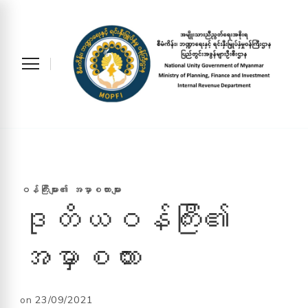
Ministry of Planning, Finance &
ပြည်တွင်းအခွန်များ ဦးစီးဌာန
Investment
ဝန်ကြီးများ​၏ အမှာစကားများ
ဒုတိယဝန်ကြီး၏
အမှာစကား
on
23/09/2021