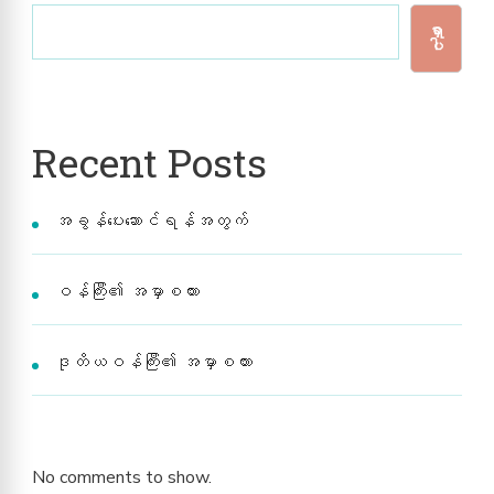
ရှာ
ပါ
Recent Posts
အခွန်ပေးဆောင်ရန်အတွက်
ဝန်ကြီး​၏ အမှာစကား
ဒုတိယဝန်ကြီး၏ အမှာစကား
No comments to show.